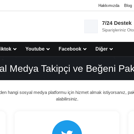
Hakkımızda
Blog
7/24 Destek
Siparişleriniz Ot
iktok
Youtube
Facebook
Diğer
al Medya Takipçi ve Beğeni Pake
en hangi sosyal medya platformu için hizmet almak istiyorsanız, paket
alabilirsiniz.