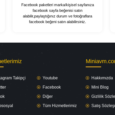
Facebook paketleri marka/kişisel sayfanıza
facebook sayfa beğenisi satın
alabilir,paylaştığınız durum ve fotoğraflara
facebook beğeni satın alabilirsiniz.
etlerimiz
Miniavm.c
tagram Takipçi
Youtube
Hakkımızda
tter
Facebook
Mini Blog
tok
Diğer
Gizlilik Söz
psosyal
Tüm Hizmetlerimiz
Satış Sözle