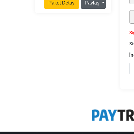
Paket Detay
Paylaş
Si
Si
İn