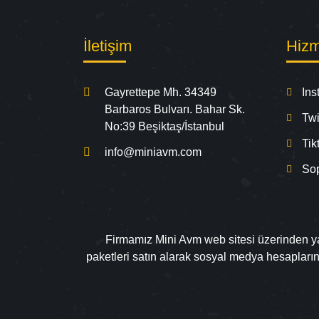
İletişim
Hizm
Gayrettepe Mh. 34349
Ins
Barbaros Bulvarı. Bahar Sk.
Twi
No:39 Beşiktaş/İstanbul
Tik
info@miniavm.com
So
Firmamız Mini Avm web sitesi üzerinden yapa
paketleri satın alarak sosyal medya hesapları