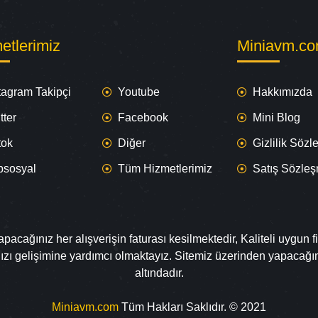
etlerimiz
Miniavm.c
tagram Takipçi
Youtube
Hakkımızda
tter
Facebook
Mini Blog
tok
Diğer
Gizlilik Söz
psosyal
Tüm Hizmetlerimiz
Satış Sözle
cağınız her alışverişin faturası kesilmektedir, Kaliteli uygun fi
nızı gelişimine yardımcı olmaktayız. Sitemiz üzerinden yapacağ
altındadır.
Miniavm.com
Tüm Hakları Saklıdır. © 2021