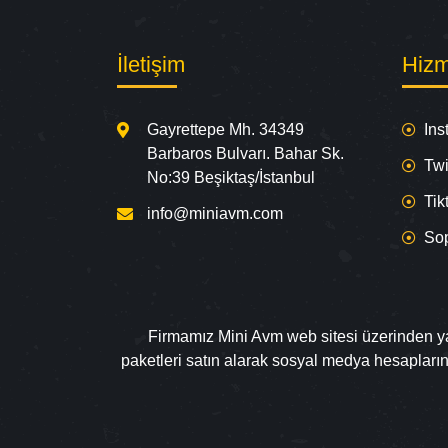
İletişim
Hizm
Gayrettepe Mh. 34349
Ins
Barbaros Bulvarı. Bahar Sk.
Twi
No:39 Beşiktaş/İstanbul
Tik
info@miniavm.com
So
Firmamız Mini Avm web sitesi üzerinden yapa
paketleri satın alarak sosyal medya hesapları