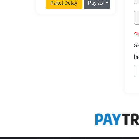
Paket Detay
Paylaş
Si
Si
İn