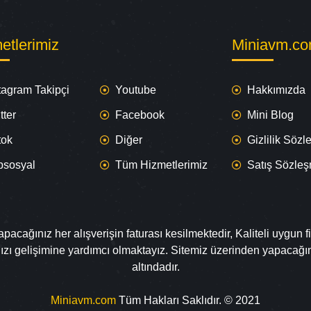
etlerimiz
Miniavm.c
tagram Takipçi
Youtube
Hakkımızda
tter
Facebook
Mini Blog
tok
Diğer
Gizlilik Söz
psosyal
Tüm Hizmetlerimiz
Satış Sözle
cağınız her alışverişin faturası kesilmektedir, Kaliteli uygun fi
nızı gelişimine yardımcı olmaktayız. Sitemiz üzerinden yapacağ
altındadır.
Miniavm.com
Tüm Hakları Saklıdır. © 2021