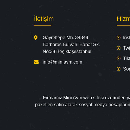
İletişim
Hizm
Gayrettepe Mh. 34349
Ins
Barbaros Bulvarı. Bahar Sk.
Twi
No:39 Beşiktaş/İstanbul
Tik
info@miniavm.com
So
Firmamız Mini Avm web sitesi üzerinden yapa
paketleri satın alarak sosyal medya hesapları