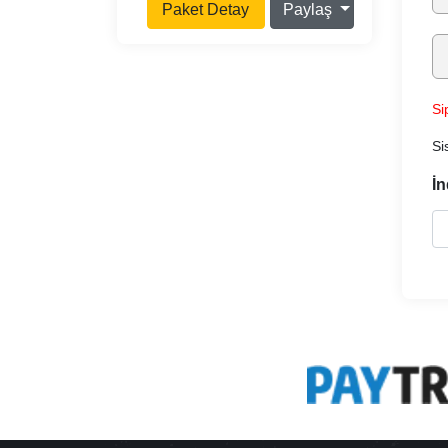
Paket Detay
Paylaş
Si
Si
İn